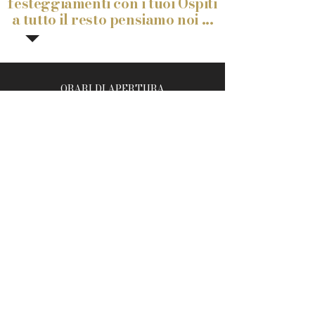
festeggiamenti con i tuoi Ospiti
a tutto il resto pensiamo noi ...
ORARI DI APERTURA
PER VISITE E SOPRALLUOGHI
LUNEDI' - SABATO 11:00 - 18.30
VIA DEGLI ALDOBRANDESCHI 14/16
eventi@villaaldobrandeschi.com
TEL:
3802385774
-
3479105690