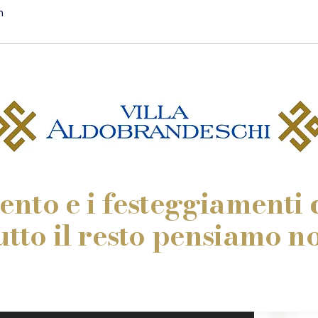
m
vento e i festeggiamenti c
utto il resto pensiamo noi