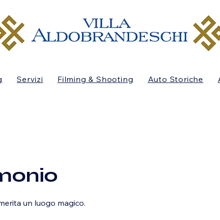
g
Servizi
Filming & Shooting
Auto Storiche
monio
 merita un luogo magico.