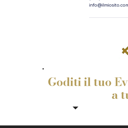
info@ilmiosito.co
Goditi il tuo E
a t