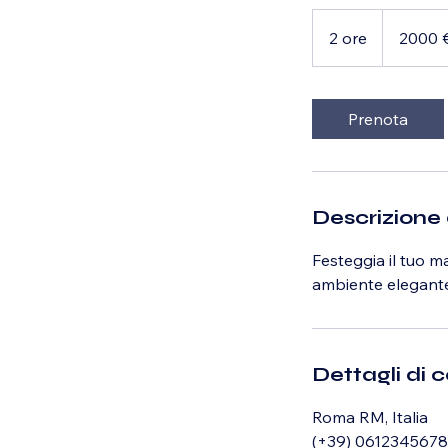
2000
euro
2 ore
2
2000 
o
r
e
Prenota
Descrizione 
Festeggia il tuo m
ambiente elegante 
Dettagli di 
Roma RM, Italia
(+39) 0612345678